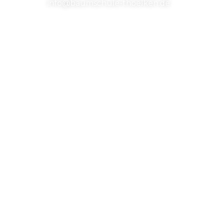
info@baumschule-thoelken.de
Standort
Ziegelstr. 3, 27711 Osterholz-Scharmbeck
Unsere Baumschule
Wir sind eine Baumschule aus Osterholz
Scharmbeck
Navigation
Baumschule