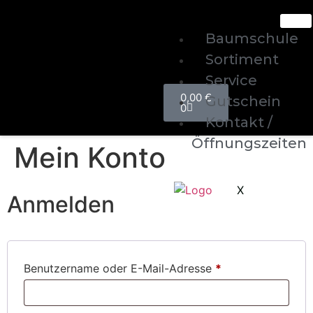
Baumschule
Sortiment
Service
0,00
€
Gutschein
0
Kontakt /
Öffnungszeiten
Mein Konto
X
Anmelden
Benutzername oder E-Mail-Adresse
*