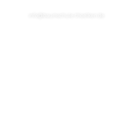
E-Mail
info@baumschule-thoelken.de
Standort
Ziegelstr. 3, 27711 Osterholz-Scharmbeck
Unsere Baumschule
Wir sind eine Baumschule aus Osterholz
Scharmbeck
Navigation